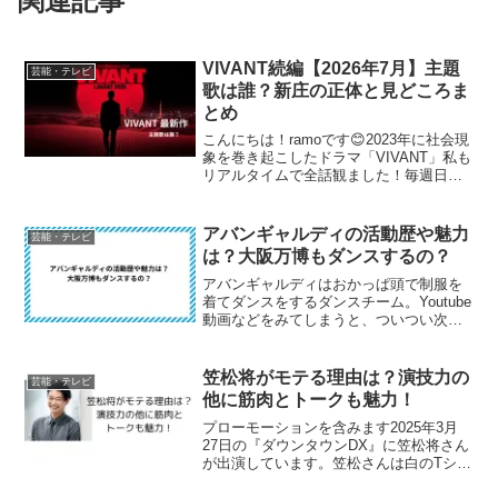
関連記事
VIVANT続編【2026年7月】主題
芸能・テレビ
歌は誰？新庄の正体と見どころま
とめ
こんにちは！ramoです😊2023年に社会現
象を巻き起こしたドラマ「VIVANT」私も
リアルタイムで全話観ました！毎週日曜
日が楽しみすぎて、放送終了後もずっと
考察動画を漁っていたくらい大好きなド
ラマです。そんなVIVANTの続編がついに
アバンギャルディの活動歴や魅力
芸能・テレビ
20...
は？大阪万博もダンスするの？
アバンギャルディはおかっぱ頭で制服を
着てダンスをするダンスチーム。Youtube
動画などをみてしまうと、ついつい次の
ダンスも見たい！と中毒症状が出てしま
いそうになるダンスチームです。今回は
アバンギャルディについて、メンバーや
笠松将がモテる理由は？演技力の
芸能・テレビ
活動歴・魅力につ...
他に筋肉とトークも魅力！
プローモーションを含みます2025年3月
27日の『ダウンタウンDX』に笠松将さん
が出演しています。笠松さんは白のTシャ
ツにメガネ姿で登場。私の中では、