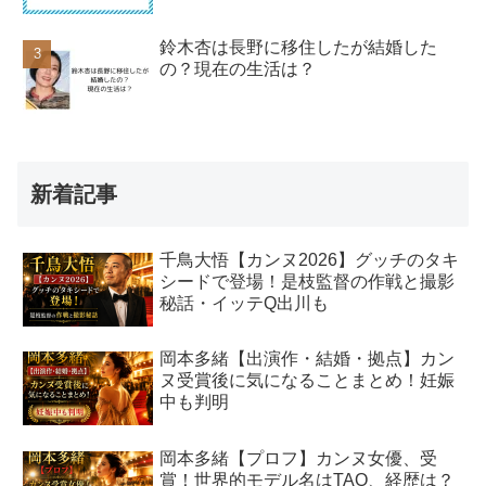
鈴木杏は長野に移住したが結婚した
の？現在の生活は？
新着記事
千鳥大悟【カンヌ2026】グッチのタキ
シードで登場！是枝監督の作戦と撮影
秘話・イッテQ出川も
岡本多緒【出演作・結婚・拠点】カン
ヌ受賞後に気になることまとめ！妊娠
中も判明
岡本多緒【プロフ】カンヌ女優、受
賞！世界的モデル名はTAO、経歴は？