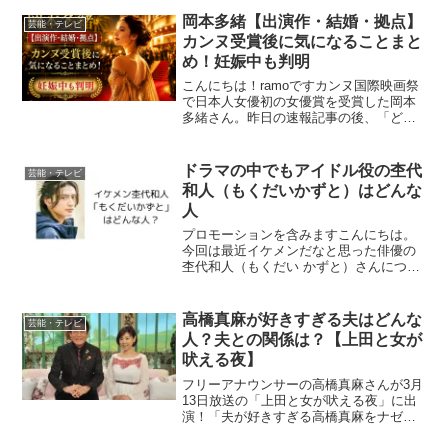
「tokyo vice」での鋭い目つきの笠松将さ
んが印象的なので今回の姿が新鮮です。
岡本多緒【出演作・結婚・拠点】
芸能・テレビ
そして...
カンヌ受賞後に気になることまと
め！妊娠中も判明
こんにちは！ramoですカンヌ国際映画祭
で日本人女優初の女優賞を受賞した岡本
多緒さん。昨日の速報記事の後、「どん
な映画に出てたの？」「結婚してる
の？」といった声がたくさん上がってい
ますよね。今回は出演作・プライベー
ドラマの中でもアイドル役の杢代
芸能・テレビ
ト・現在の拠点など、みなさ...
和人（もくだいかずと）はどんな
人
プロモーションを含みますこんにちは。
今回は最近イケメンだなと思った俳優の
杢代和人（もくだい かずと）さんについ
て調べてみました。杢代和人（もくだい
かずと）さんは、今注目を集める若手俳
優で、アイドルグループ「原因は自分に
高橋真麻が好きすぎる夫はどんな
芸能・テレビ
ある。」（ゲンジブ）...
人？夫との関係は？【上田と女が
吠える夜】
フリーアナウンサーの高橋真麻さんが3月
13日放送の「上田と女が吠える夜」に出
演！「夫が好きすぎる高橋真麻をナゼか
ＧＡＣＫＴが大絶賛」な内容なんだと