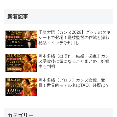
新着記事
千鳥大悟【カンヌ2026】グッチのタキ
シードで登場！是枝監督の作戦と撮影
秘話・イッテQ出川も
岡本多緒【出演作・結婚・拠点】カン
ヌ受賞後に気になることまとめ！妊娠
中も判明
岡本多緒【プロフ】カンヌ女優、受
賞！世界的モデル名はTAO、経歴は？
カテゴリー