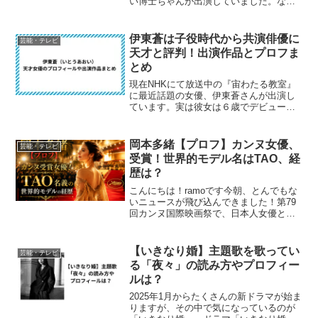
い博士ちゃんが出演していました。なん
と、北海道の農業高校に通う、現役高校
２年生の１７歳の男の子。男の子と言っ
ても、一人で広い畑で農産物を生産し、
伊東蒼は子役時代から共演俳優に
芸能・テレビ
販売・経営もしているの...
天才と評判！出演作品とプロフま
とめ
現在NHKにて放送中の『宙わたる教室』
に最近話題の女優、伊東蒼さんが出演し
ています。実は彼女は６歳でデビュー
し、子役としていろいろなドラマや映画
にも出演していたようです。子役から大
人の女優さんとなった現在も、出演する
岡本多緒【プロフ】カンヌ女優、
芸能・テレビ
ドラマ・映画で同業の俳優...
受賞！世界的モデル名はTAO、経
歴は？
こんにちは！ramoです今朝、とんでもな
いニュースが飛び込んできました！第79
回カンヌ国際映画祭で、日本人女優とし
て初めて女優賞を受賞した方が誕生した
んです。その方が岡本多緒（おかもとた
お）さん、41歳。名前をよく知らなかっ
【いきなり婚】主題歌を歌ってい
芸能・テレビ
た方も多いと思い...
る「夜々」の読み方やプロフィー
ルは？
2025年1月からたくさんの新ドラマが始ま
りますが、その中で気になっているのが