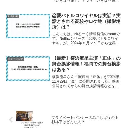
「いきなり婚」。ドラマ「いきなり婚」
は、日本テレビ放送される新ドラマで、1
月７日（火）深夜スタートのラブコメデ
ィドラマです。主演は城田優さんと小柴
恋愛バトルロワイヤルは実話？実
いろいろ
真央さんです。こ...
話とされる高校やロケ地（撮影場
所）は？
こんにちは。ゆるーく情報発信のramoで
す。Netflixシリーズ「恋愛バトルロワイ
ヤル」が、2024年８月２９日から世界配
信されました。このドラマは実際に起こ
った高校での実話をモデルにした高校恋
愛ドラマで、日本のNetflixでは初の学
【最新】横浜流星主演「正体」の
芸能・テレビ
園...
舞台挨拶情報！福岡での舞台挨拶
はある？
横浜流星さん主演映画「正体」が2024年
11月29日（金）に公開されました。映画
公開されてからの舞台挨拶情報などをま
とめてみました！2024年12月４日（水）
追記最新情報！「正体」の大ヒット御礼
舞台あいさつとして、関西・名古屋にて
横浜流星さ...
プライベートバンカーのみこしば役の上
杉柊平はどんな人？