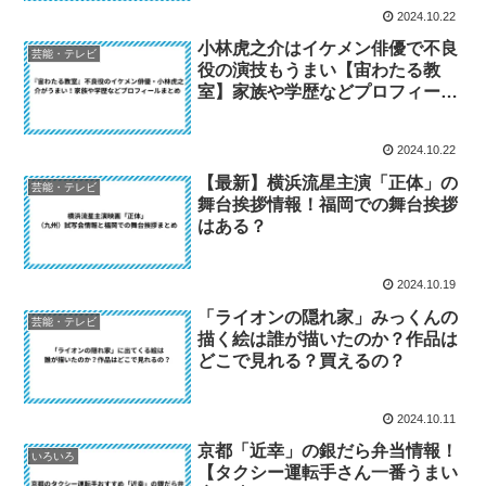
2024.10.22
小林虎之介はイケメン俳優で不良
芸能・テレビ
役の演技もうまい【宙わたる教
室】家族や学歴などプロフィール
まとめ
2024.10.22
【最新】横浜流星主演「正体」の
芸能・テレビ
舞台挨拶情報！福岡での舞台挨拶
はある？
2024.10.19
「ライオンの隠れ家」みっくんの
芸能・テレビ
描く絵は誰が描いたのか？作品は
どこで見れる？買えるの？
2024.10.11
京都「近幸」の銀だら弁当情報！
いろいろ
【タクシー運転手さん一番うまい