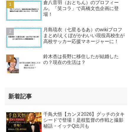
倉八音羽（おとちん）のプロフィー
ル。「笑コラ」で高橋文也企画に登
場！
月島琉衣（七星るるあ）のwikiプロフ
まとめ!えくぼがかわいい現役高校生が
高校サッカー応援マネージャーに！
鈴木杏は長野に移住したが結婚した
の？現在の生活は？
新着記事
千鳥大悟【カンヌ2026】グッチのタキ
シードで登場！是枝監督の作戦と撮影
秘話・イッテQ出川も