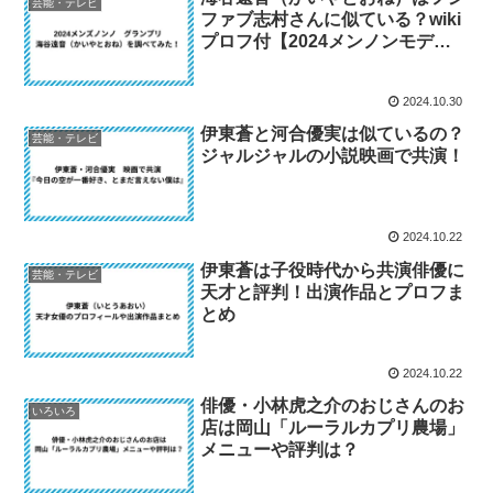
芸能・テレビ
ファブ志村さんに似ている？wiki
プロフ付【2024メンノンモデ
ル】
2024.10.30
伊東蒼と河合優実は似ているの？
芸能・テレビ
ジャルジャルの小説映画で共演！
2024.10.22
伊東蒼は子役時代から共演俳優に
芸能・テレビ
天才と評判！出演作品とプロフま
とめ
2024.10.22
俳優・小林虎之介のおじさんのお
いろいろ
店は岡山「ルーラルカプリ農場」
メニューや評判は？