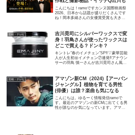
作戦と撮影秘話・イッテQ出川も
こんにちは！ramoですカンヌ国際映画祭
2026、日本から話題が盛りだくさんです
ね！岡本多緒さんの女優賞受賞も大きな
ニュースでしたが、もう一人気になって
いた方がいます。そう、お笑いコンビ
「千鳥」の大悟さんです！相席食堂での
吉川晃司にシルバーワックスで変
芸能・テレビ
あのキャラクターか...
身！羽鳥さんが使ったワックスは
どこで買える？ドンキ？
キントレ”春のイメチェン”SP‼▽豪華芸能
人が人生初㊙イメチェン⑦連発‼アナウン
サーの羽鳥 慎一さんが吉川晃司さん風に
イメチェンを依頼。イメチェン後の羽鳥
さん、ダンディイケメン吉川風に変身し
ていました！その中で、ヘアメイクがす
アマゾン新CM（2024)【アーバン
芸能・テレビ
ごかったんです...
ジャングル】植物を育てる男性
(俳優）は誰？楽曲も気になる
こんにちは。ゆるーく情報発信ramoで
す。最近のアマゾンの新CMに出てくる男
性が誰なのか気になっています。アマゾ
ンの2024年新CMでONE PRIME【アーバ
ンジャングル】の俳優さんです。アマゾ
ンといえば、【アーバンジャングル】の
前のCM...