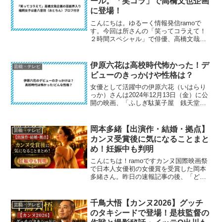
ール。「笑コラ」で高橋文也企画
に登場！
こんにちは。ゆるーく情報発信ramoで
す。今回は所さんの「笑ってコラえて！
２時間スペシャル」で俳優、高橋文哉さ
んの持ち込み企画を見ていて気になった
ことを書いてみます。高橋郁哉さんが配
達員となって誰かの届けたいものを配達
伊原六花は高校時代怖かった！デ
芸能・テレビ
するという企画。今回こ...
ビューのきっかけや性格は？
女優として活躍中の伊原六花（いはらり
っか）さんは2024年12月13日（金）に公
開の映画、「ふしぎ駄菓子屋 銭天堂」
に出演しています。最近、バラエティー
番組でも目にする機会が多い伊原六花さ
んですが、彼女が芸能界入りするきっか
岡本多緒【出演作・結婚・拠点】
芸能・テレビ
けはなんだったか...
カンヌ受賞後に気になることまと
め！妊娠中も判明
こんにちは！ramoですカンヌ国際映画祭
で日本人女優初の女優賞を受賞した岡本
多緒さん。昨日の速報記事の後、「どん
な映画に出てたの？」「結婚してる
の？」といった声がたくさん上がってい
ますよね。今回は出演作・プライベー
千鳥大悟【カンヌ2026】グッチ
芸能・テレビ
ト・現在の拠点など、みなさ...
のタキシードで登場！是枝監督の