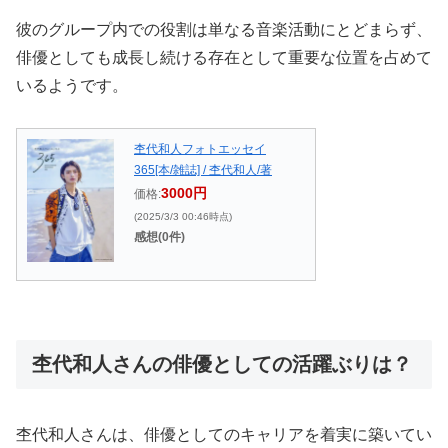
彼のグループ内での役割は単なる音楽活動にとどまらず、
俳優としても成長し続ける存在として重要な位置を占めて
いるようです。
杢代和人フォトエッセイ
365[本/雑誌] / 杢代和人/著
3000円
価格:
(2025/3/3 00:46時点)
感想(0件)
杢代和人さんの俳優としての活躍ぶりは？
杢代和人さんは、俳優としてのキャリアを着実に築いてい