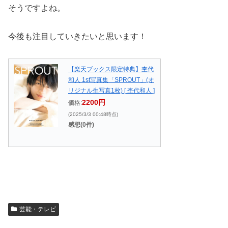
そうですよね。
今後も注目していきたいと思います！
【楽天ブックス限定特典】杢代
和人 1st写真集「SPROUT」(オ
リジナル生写真1枚) [ 杢代和人 ]
2200円
価格:
(2025/3/3 00:48時点)
感想(0件)
芸能・テレビ