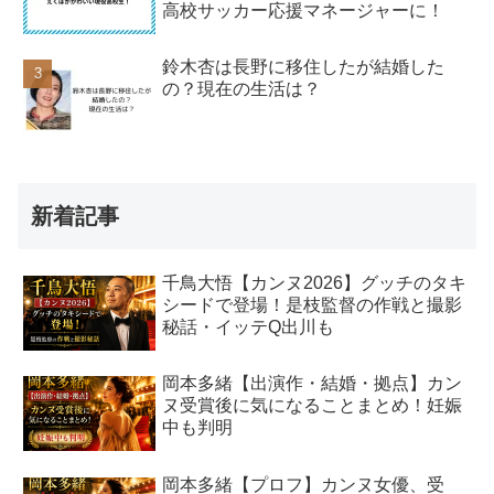
高校サッカー応援マネージャーに！
鈴木杏は長野に移住したが結婚した
の？現在の生活は？
新着記事
千鳥大悟【カンヌ2026】グッチのタキ
シードで登場！是枝監督の作戦と撮影
秘話・イッテQ出川も
岡本多緒【出演作・結婚・拠点】カン
ヌ受賞後に気になることまとめ！妊娠
中も判明
岡本多緒【プロフ】カンヌ女優、受