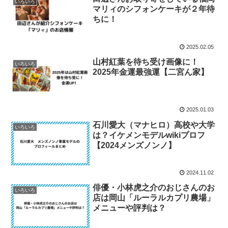
いろいろ
マリィのシフォンケーキが２年待
ちに！
2025.02.05
山村紅葉を待ち受け画像に！
いろいろ
2025年金運最強運【二宮ん家】
2025.01.03
石川愛大（マナヒロ）高校や大学
いろいろ
は？イケメンモデルwikiプロフ
【2024メンズノンノ】
2024.11.02
俳優・小林虎之介のおじさんのお
いろいろ
店は岡山「ルーラルカプリ農場」
メニューや評判は？