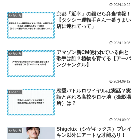
2024.10.22
京都「近幸」の銀だら弁当情報！
いろいろ
【タクシー運転手さん一番うまい
店に連れてって」
2024.10.03
アマゾン新CM使われている曲と
いろいろ
歌手は誰？植物を育てる【アーバ
ンジャングル】
2024.09.12
恋愛バトルロワイヤルは実話？実
いろいろ
話とされる高校やロケ地（撮影場
所）は？
2024.09.09
Shigekix（シゲキックス）ブレイ
いろいろ
キン以外にアートな才能あり！